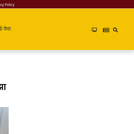
acy Policy
ई-पेपर
झा
PG in saket