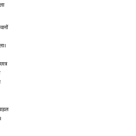
कला
वानों
कला।
ात्र
ी
ल
ोबाइल
।