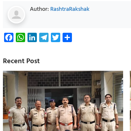
Author:
RashtraRakshak
Facebook
WhatsApp
LinkedIn
Telegram
Twitter
Share
Recent Post