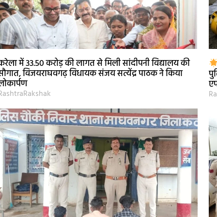
करेला में 33.50 करोड़ की लागत से मिली सांदीपनी विद्यालय की
सौगात, विजयराघवगढ़ विधायक संजय सत्येंद्र पाठक ने किया
पु
लोकार्पण
ए
RashtraRakshak
Ra