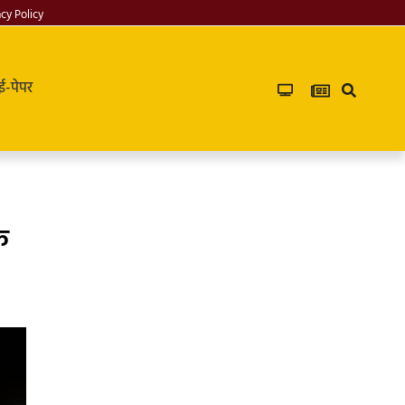
acy Policy
ई-पेपर
े
Infoverse
Academy