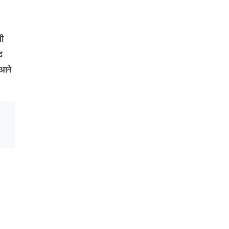
खी
द
 आने