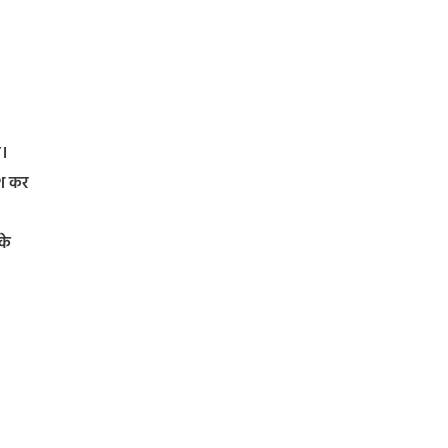
ै।
ेश कर
के