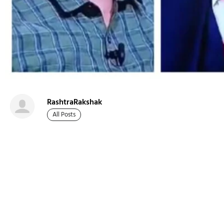
RashtraRakshak
All Posts