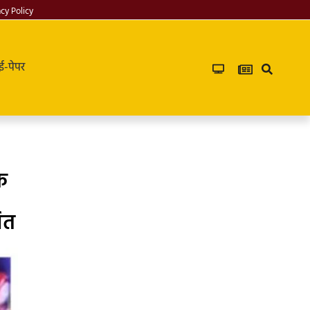
acy Policy
ई-पेपर
क
ित
PG in saket