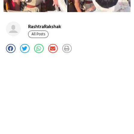
RashtraRakshak
All Posts