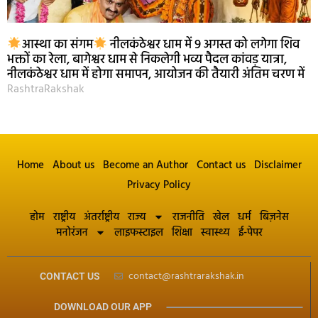
आस्था का संगम
नीलकंठेश्वर धाम में 9 अगस्त को लगेगा शिव
भक्तों का रेला, बागेश्वर धाम से निकलेगी भव्य पैदल कांवड़ यात्रा,
नीलकंठेश्वर धाम में होगा समापन, आयोजन की तैयारी अंतिम चरण में
RashtraRakshak
Home
About us
Become an Author
Contact us
Disclaimer
Privacy Policy
होम
राष्ट्रीय
अंतर्राष्ट्रीय
राज्य
राजनीति
खेल
धर्म
बिज़नेस
मनोरंजन
लाइफस्टाइल
शिक्षा
स्वास्थ्य
ई-पेपर
contact@rashtrarakshak.in
CONTACT US
DOWNLOAD OUR APP