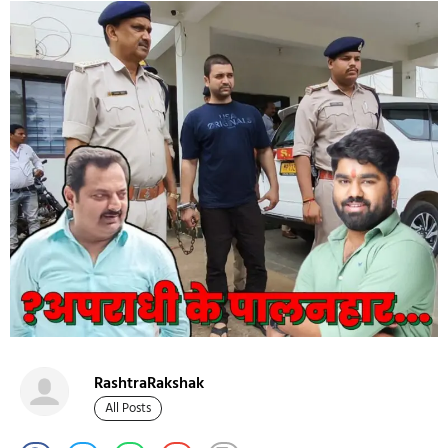
RashtraRakshak
All Posts