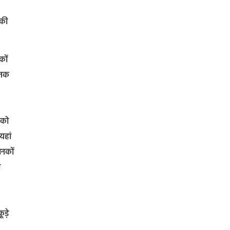
 की
कों
जनक
 को
यहां
ानकों
ी
ड़े
,