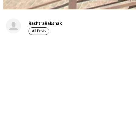
RashtraRakshak
All Posts