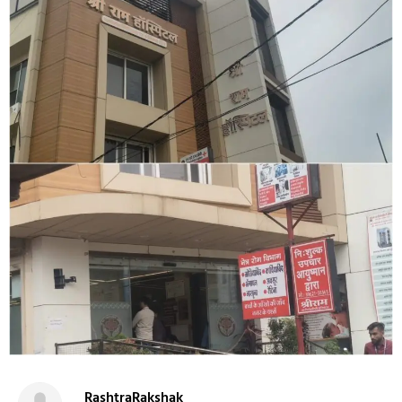
RashtraRakshak