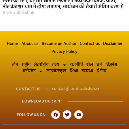
भक्तों का रेला, बागेश्वर धाम से निकलेगी भव्य पैदल कांवड़ यात्रा,
नीलकंठेश्वर धाम में होगा समापन, आयोजन की तैयारी अंतिम चरण में
RashtraRakshak
Home
About us
Become an Author
Contact us
Disclaimer
Privacy Policy
होम
राष्ट्रीय
अंतर्राष्ट्रीय
राज्य
राजनीति
खेल
धर्म
बिज़नेस
मनोरंजन
लाइफस्टाइल
शिक्षा
स्वास्थ्य
ई-पेपर
contact@rashtrarakshak.in
CONTACT US
DOWNLOAD OUR APP
FOLLOW US ON