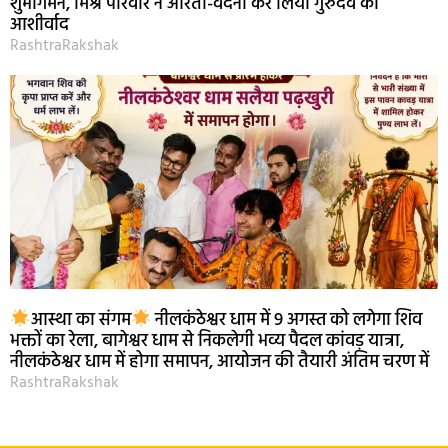
शुभागमन, मिश्र परिवार ने आरती-वंदना कर लिया गुरुदेव का
आशीर्वाद
RashtraRakshak
आस्था का संगम
नीलकंठेश्वर धाम में 9 अगस्त को लगेगा शिव
भक्तों का रेला, बागेश्वर धाम से निकलेगी भव्य पैदल कांवड़ यात्रा,
नीलकंठेश्वर धाम में होगा समापन, आयोजन की तैयारी अंतिम चरण में
RashtraRakshak