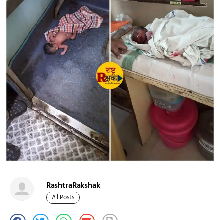
RashtraRakshak
All Posts