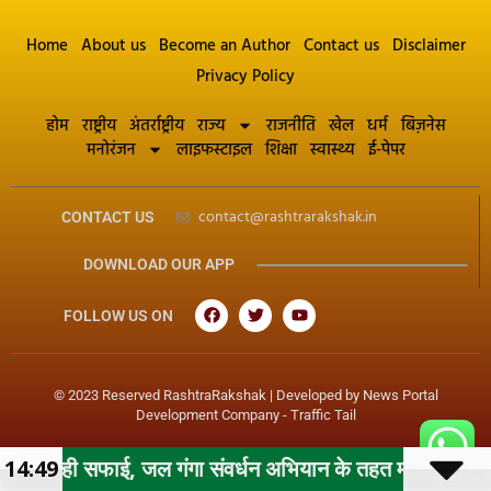
Home
About us
Become an Author
Contact us
Disclaimer
Privacy Policy
होम
राष्ट्रीय
अंतर्राष्ट्रीय
राज्य
राजनीति
खेल
धर्म
बिज़नेस
मनोरंजन
लाइफस्टाइल
शिक्षा
स्वास्थ्य
ई-पेपर
contact@rashtrarakshak.in
CONTACT US
DOWNLOAD OUR APP
FOLLOW US ON
© 2023 Reserved RashtraRakshak | Developed by
News Portal
Development Company
-
Traffic Tail
जल गंगा संवर्धन अभियान के तहत महापौर के निर्देशन में नगर नि
14:49