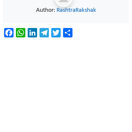
Author:
RashtraRakshak
Facebook
WhatsApp
LinkedIn
Telegram
Twitter
Share
Infoverse Academy