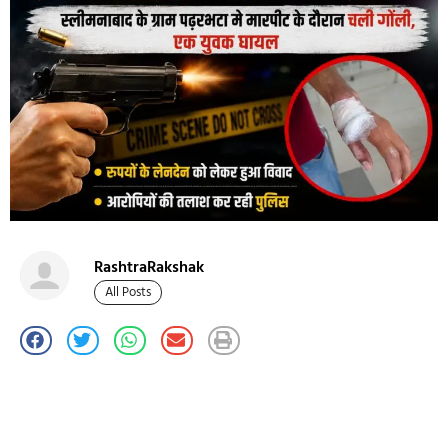
RashtraRakshak
All Posts