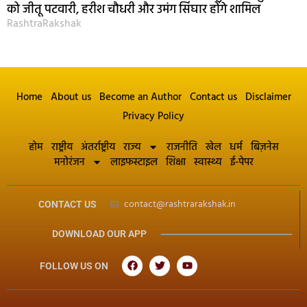
को जीतू पटवारी, हरीश चौधरी और उमंग सिंघार होंगे शामिल
RashtraRakshak
Home
About us
Become an Author
Contact us
Disclaimer
Privacy Policy
होम
राष्ट्रीय
अंतर्राष्ट्रीय
राज्य
राजनीति
खेल
धर्म
बिज़नेस
मनोरंजन
लाइफस्टाइल
शिक्षा
स्वास्थ्य
ई-पेपर
contact@rashtrarakshak.in
CONTACT US
DOWNLOAD OUR APP
FOLLOW US ON