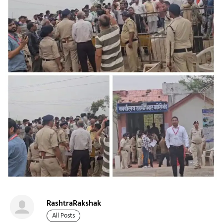
RashtraRakshak
All Posts