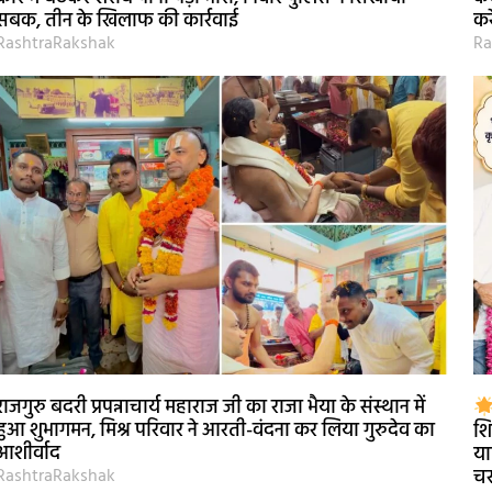
सबक, तीन के खिलाफ की कार्रवाई
कर
RashtraRakshak
Ra
राजगुरु बदरी प्रपन्नाचार्य महाराज जी का राजा भैया के संस्थान में
हुआ शुभागमन, मिश्र परिवार ने आरती-वंदना कर लिया गुरुदेव का
शि
आशीर्वाद
या
RashtraRakshak
चर