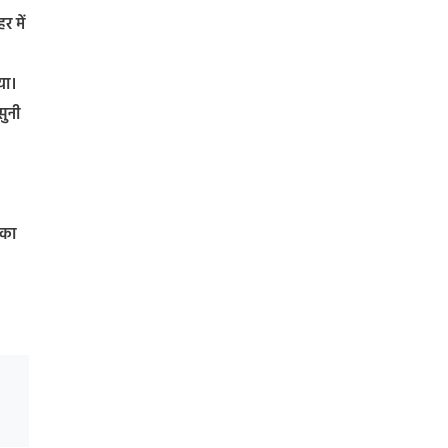
र में
या।
सुनी
 का