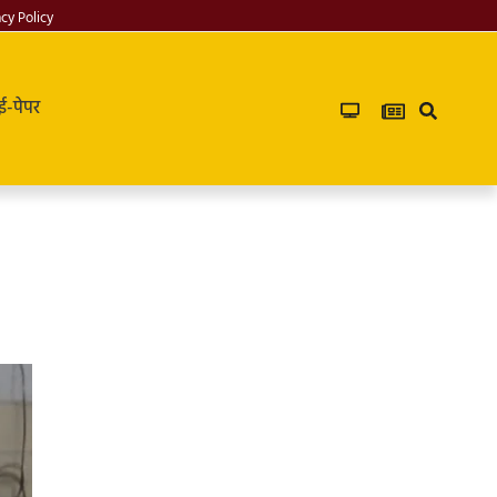
acy Policy
ई-पेपर
Infoverse
Academy