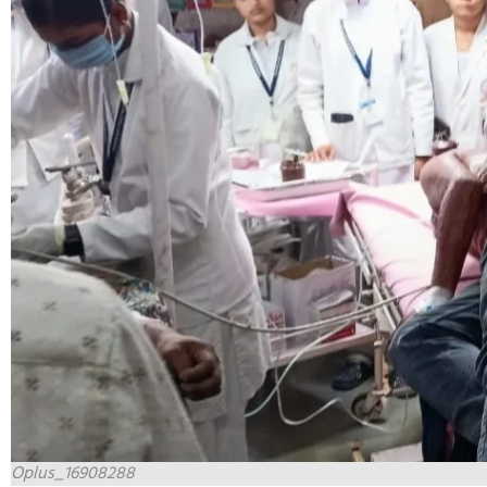
Oplus_16908288