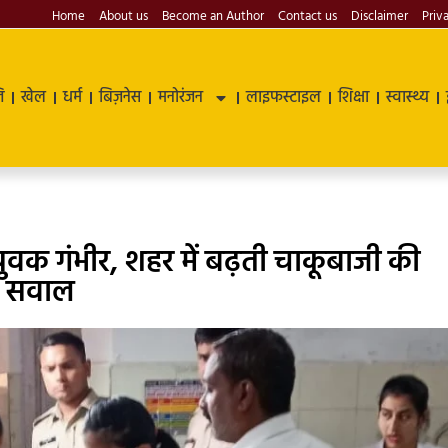
Home
About us
Become an Author
Contact us
Disclaimer
Priv
ि
खेल
धर्म
बिज़नेस
मनोरंजन
लाइफस्टाइल
शिक्षा
स्वास्थ्य
युवक गंभीर, शहर में बढ़ती चाकूबाजी की
ठे सवाल