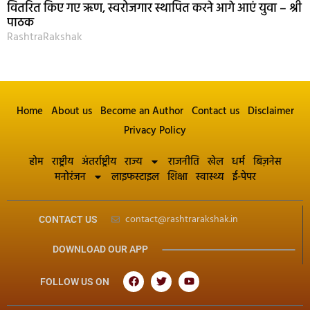
वितरित किए गए ऋण, स्वरोजगार स्थापित करने आगे आएं युवा – श्री
पाठक
RashtraRakshak
Home
About us
Become an Author
Contact us
Disclaimer
Privacy Policy
होम
राष्ट्रीय
अंतर्राष्ट्रीय
राज्य
राजनीति
खेल
धर्म
बिज़नेस
मनोरंजन
लाइफस्टाइल
शिक्षा
स्वास्थ्य
ई-पेपर
contact@rashtrarakshak.in
CONTACT US
DOWNLOAD OUR APP
FOLLOW US ON