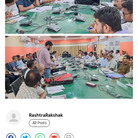
RashtraRakshak
All Posts