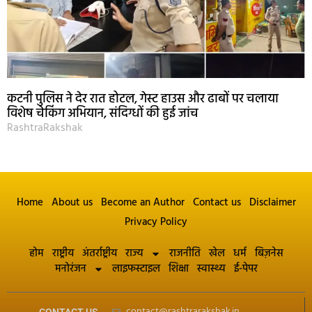
कटनी पुलिस ने देर रात होटल, गेस्ट हाउस और ढाबों पर चलाया
विशेष चेकिंग अभियान, संदिग्धों की हुई जांच
RashtraRakshak
Home
About us
Become an Author
Contact us
Disclaimer
Privacy Policy
होम
राष्ट्रीय
अंतर्राष्ट्रीय
राज्य
राजनीति
खेल
धर्म
बिज़नेस
मनोरंजन
लाइफस्टाइल
शिक्षा
स्वास्थ्य
ई-पेपर
contact@rashtrarakshak.in
CONTACT US