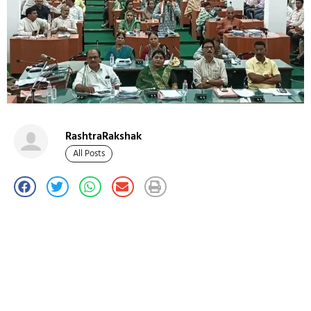
RashtraRakshak
All Posts