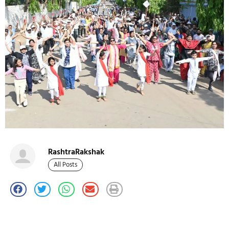
RashtraRakshak
All Posts