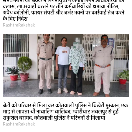
समय-सीमा की बैठक में निगमायुक्त ने लगाई निगम अधिकारियों की
क्लास, लापरवाही बरतने पर तीन कर्मचारियों को थमाया नोटिस,
अवैध कॉलोनी, फायर सेफ्टी और जर्जर भवनों पर कार्रवाई तेज करने
के दिए निर्देश
RashtraRakshak
बेटी को परिवार से मिला कर कोतवाली पुलिस ने बिखेरी मुस्कान, एक
माह से लापता थी नाबालिग बालिका, ग्वारीघाट जबलपुर से हुई
सकुशल बरामद, कोतवाली पुलिस ने परिजनों से मिलाया
RashtraRakshak