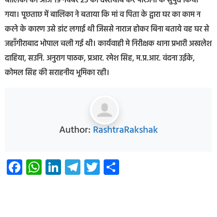
बालिका को आज 19 नवंबर 25 को दस्तयाब कर परिजनो के सुपुर्द किया
गया। पूछताछ में बालिका ने बताया कि मां व पिता के द्वारा घर का काम न
करने के कारण उसे डांट लगाई थी जिससे नाराज होकर बिना बताये वह घर से
जहाँगीराबाद भोपाल चली गई थी। कार्यवाही मे निरीक्षक थाना प्रभारी अखलेश
दाहिया, सउनि. अनुराग पाठक, प्रआर. रमेश सिह, म.प्र.आर. वंदना उईके,
कोमल सिह की सराहनीय भूमिका रही।
Author:
RashtraRakshak
Facebook
WhatsApp
LinkedIn
Telegram
Twitter
Share