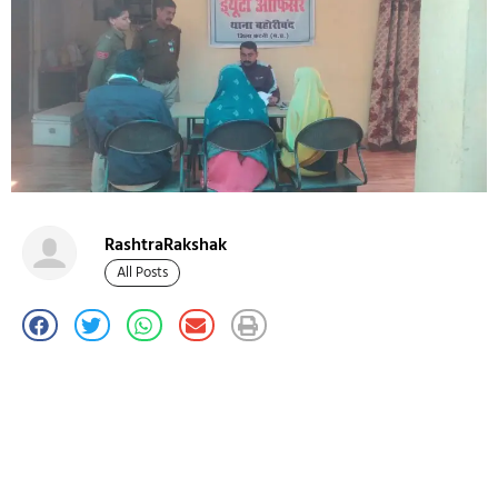
RashtraRakshak
All Posts