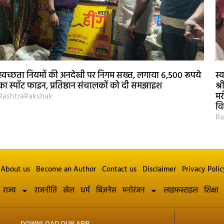
स्वच्छता नियमों की अनदेखी पर निगम सख्त, लगाया 6,500 रूपये
स्
का स्पॉट फाइन, प्रतिष्ठान संचालकों को दी समझाइश
श्
मर
RashtraRakshak
वि
Ra
About us
Become an Author
Contact us
Disclaimer
Privacy Polic
राज्य
राजनीति
खेल
धर्म
बिज़नेस
मनोरंजन
लाइफस्टाइल
शिक्षा
DOWNLOAD OUR APP