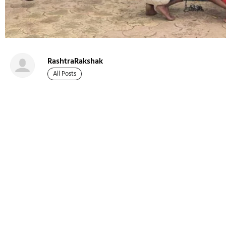
RashtraRakshak
All Posts