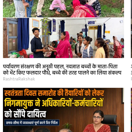
पर्यावरण संरक्षण की अनूठी पहल, नवजात बच्चों के माता-पिता
को भेंट किए फलदार पौधे, बच्चे की तरह पालने का लिया संकल्प
RashtraRakshak