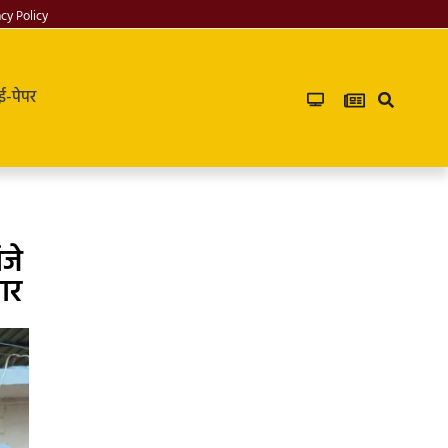
acy Policy
ई-पेपर
ंजे
ार
Infoverse
Academy