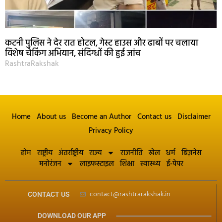
कटनी पुलिस ने देर रात होटल, गेस्ट हाउस और ढाबों पर चलाया
विशेष चेकिंग अभियान, संदिग्धों की हुई जांच
RashtraRakshak
Home
About us
Become an Author
Contact us
Disclaimer
Privacy Policy
होम
राष्ट्रीय
अंतर्राष्ट्रीय
राज्य
राजनीति
खेल
धर्म
बिज़नेस
मनोरंजन
लाइफस्टाइल
शिक्षा
स्वास्थ्य
ई-पेपर
contact@rashtrarakshak.in
CONTACT US
DOWNLOAD OUR APP