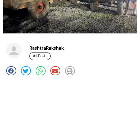
RashtraRakshak
All Posts