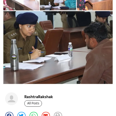
RashtraRakshak
All Posts