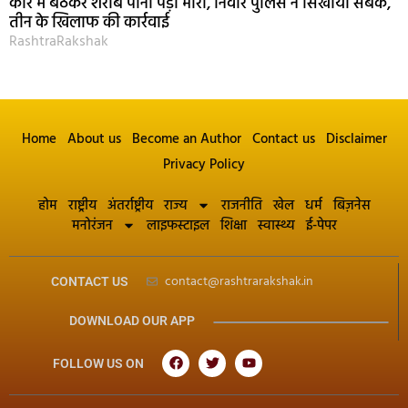
कार में बैठकर शराब पीना पड़ा भारी, निवार पुलिस ने सिखाया सबक,
तीन के खिलाफ की कार्रवाई
RashtraRakshak
Home
About us
Become an Author
Contact us
Disclaimer
Privacy Policy
होम
राष्ट्रीय
अंतर्राष्ट्रीय
राज्य
राजनीति
खेल
धर्म
बिज़नेस
मनोरंजन
लाइफस्टाइल
शिक्षा
स्वास्थ्य
ई-पेपर
contact@rashtrarakshak.in
CONTACT US
DOWNLOAD OUR APP
FOLLOW US ON