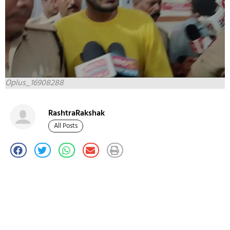
Oplus_16908288
RashtraRakshak
All Posts