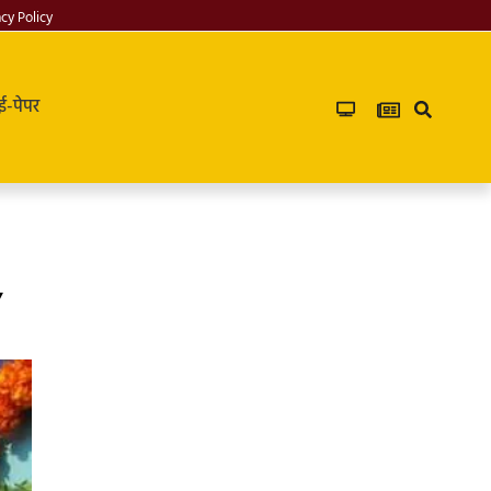
acy Policy
ई-पेपर
,
Infoverse
Academy