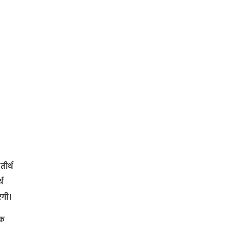
तीर्थ
्थ
एगी।
िक