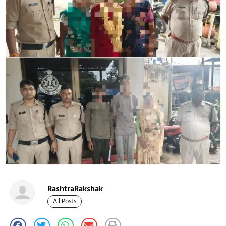
RashtraRakshak
All Posts