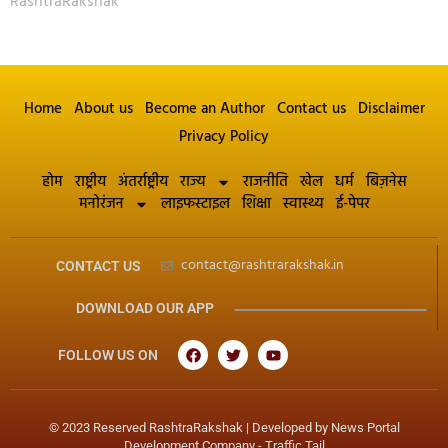
RashtraRakshak
Home
About us
Become an Author
Contact us
Disclaimer
Privacy Policy
होम
राष्ट्रीय
अंतर्राष्ट्रीय
राज्य
राजनीति
खेल
धर्म
बिज़नेस
मनोरंजन
लाइफस्टाइल
शिक्षा
स्वास्थ्य
ई-पेपर
contact@rashtrarakshak.in
CONTACT US
DOWNLOAD OUR APP
FOLLOW US ON
© 2023 Reserved RashtraRakshak | Developed by
News Portal
Development Company
-
Traffic Tail