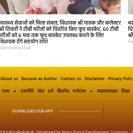
स्वास्थ्य सेवाओं को मिला संबल, विधायक श्री पाठक और कलेक्टर
बर
श्री तिवारी ने टीबी मरीजों को वितरित किए फूड बास्केट, 60 टीबी
वि
मरीजों को 6 माह तक फूड बास्केट उपलब्ध कराने के लिए
श्
विधायक देंगे सहयोग राशि
Ra
RashtraRakshak
About us
Become an Author
Contact us
Disclaimer
Privacy Polic
राज्य
राजनीति
खेल
धर्म
बिज़नेस
मनोरंजन
लाइफस्टाइल
शिक्षा
DOWNLOAD OUR APP
d RashtraRakshak | Developed by
News Portal Development Company
-
T