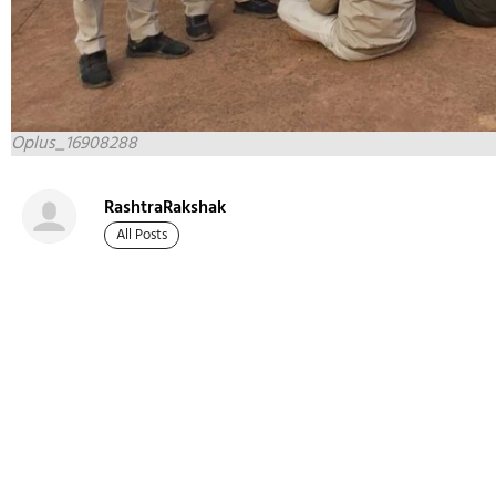
Oplus_16908288
RashtraRakshak
All Posts