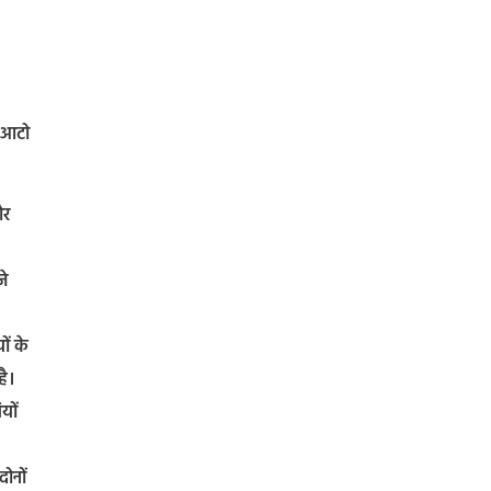
ा आटो
और
जे
ों के
है।
यों
दोनों