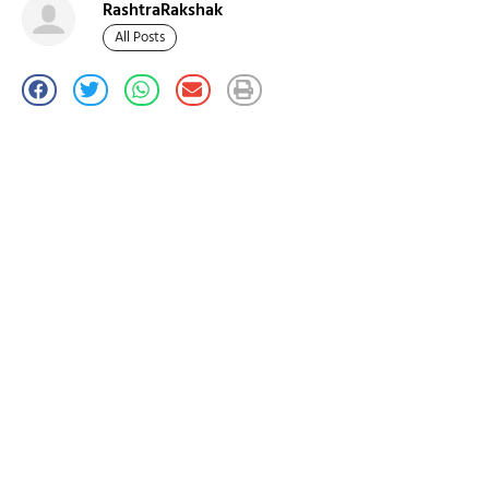
RashtraRakshak
All Posts