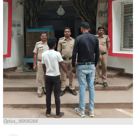
Oplus_16908288