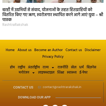
बरही में उद्यमियों से संवाद, योजनाओं के तहत हितग्राहियों को
वितरित किए गए ऋण, स्वरोजगार स्थापित करने आगे आएं युवा – श्री
पाठक
RashtraRakshak
Home
About us
Become an Author
Contact us
Disclaimer
Privacy Policy
होम
राष्ट्रीय
अंतर्राष्ट्रीय
राज्य
राजनीति
खेल
धर्म
बिज़नेस
मनोरंजन
लाइफस्टाइल
शिक्षा
स्वास्थ्य
ई-पेपर
contact@rashtrarakshak.in
CONTACT US
DOWNLOAD OUR APP