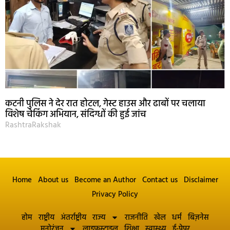
कटनी पुलिस ने देर रात होटल, गेस्ट हाउस और ढाबों पर चलाया
विशेष चेकिंग अभियान, संदिग्धों की हुई जांच
RashtraRakshak
Home
About us
Become an Author
Contact us
Disclaimer
Privacy Policy
होम
राष्ट्रीय
अंतर्राष्ट्रीय
राज्य
राजनीति
खेल
धर्म
बिज़नेस
मनोरंजन
लाइफस्टाइल
शिक्षा
स्वास्थ्य
ई-पेपर