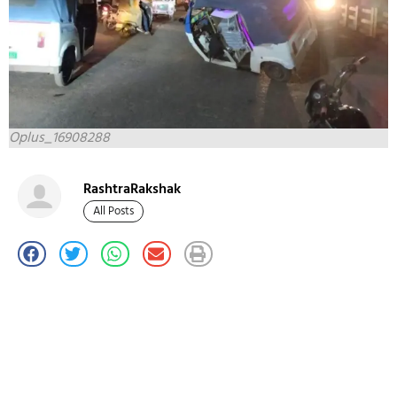
Oplus_16908288
RashtraRakshak
All Posts