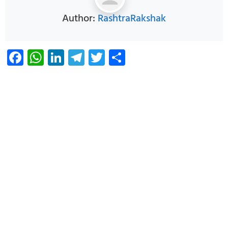
Author:
RashtraRakshak
Facebook
WhatsApp
LinkedIn
Telegram
Twitter
Share
Infoverse Academy