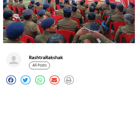
RashtraRakshak
All Posts