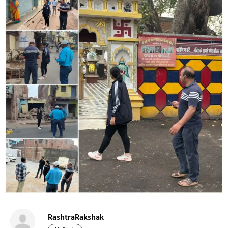
RashtraRakshak