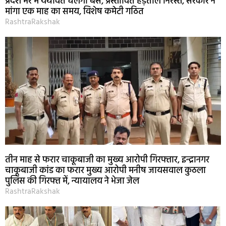
प्रदेश भर में यथावत चलेंगी बसें, प्रस्तावित हड़ताल निरस्त, सरकार ने
मांगा एक माह का समय, विशेष कमेटी गठित
RashtraRakshak
तीन माह से फरार चाकूबाजी का मुख्य आरोपी गिरफ्तार, इन्द्रानगर
चाकूबाजी कांड का फरार मुख्य आरोपी मनीष जायसवाल कुठला
पुलिस की गिरफ्त में, न्यायालय ने भेजा जेल
RashtraRakshak