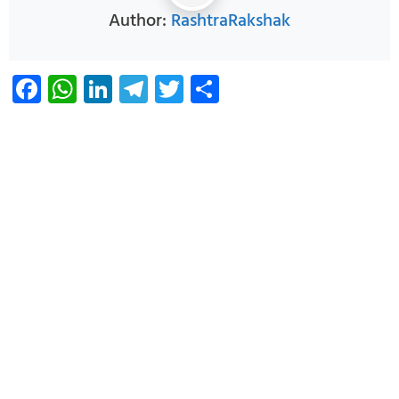
Author:
RashtraRakshak
Facebook
WhatsApp
LinkedIn
Telegram
Twitter
Share
Infoverse Academy