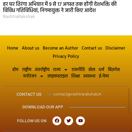
हर घर तिरंगा अभियान में 9 से 17 अगस्त तक होंगी देशभक्ति की
विविध गतिविधियां, निगमायुक्त ने जारी किए आदेश
RashtraRakshak
Home
About us
Become an Author
Contact us
Disclaimer
Privacy Policy
होम
राष्ट्रीय
अंतर्राष्ट्रीय
राज्य
राजनीति
खेल
धर्म
बिज़नेस
मनोरंजन
लाइफस्टाइल
शिक्षा
स्वास्थ्य
ई-पेपर
contact@rashtrarakshak.in
CONTACT US
DOWNLOAD OUR APP
FOLLOW US ON