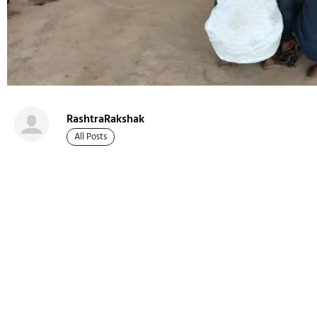
RashtraRakshak
All Posts