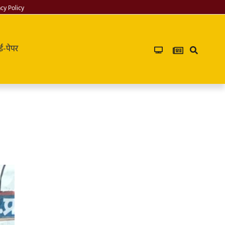
acy Policy
ई-पेपर
Infoverse
Academy