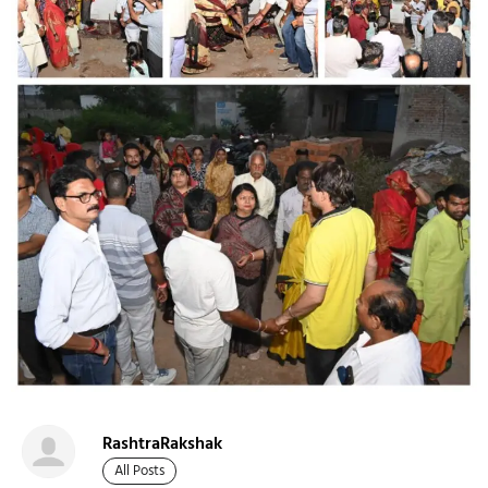
RashtraRakshak
All Posts