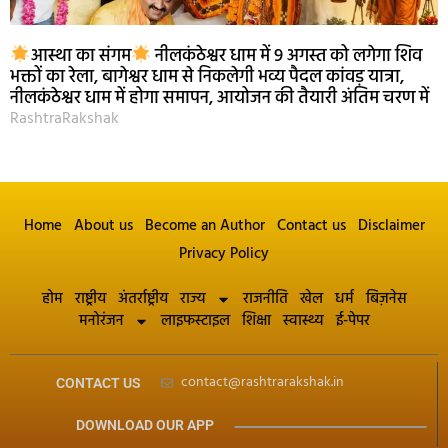
आस्था का संगम
नीलकंठेश्वर धाम में 9 अगस्त को लगेगा शिव
भक्तों का रेला, बागेश्वर धाम से निकलेगी भव्य पैदल कांवड़ यात्रा,
नीलकंठेश्वर धाम में होगा समापन, आयोजन की तैयारी अंतिम चरण में
RashtraRakshak
Home
About us
Become an Author
Contact us
Disclaimer
Privacy Policy
होम
राष्ट्रीय
अंतर्राष्ट्रीय
राज्य
राजनीति
खेल
धर्म
बिज़नेस
मनोरंजन
लाइफस्टाइल
शिक्षा
स्वास्थ्य
ई-पेपर
contact@rashtrarakshak.in
CONTACT US
DOWNLOAD OUR APP