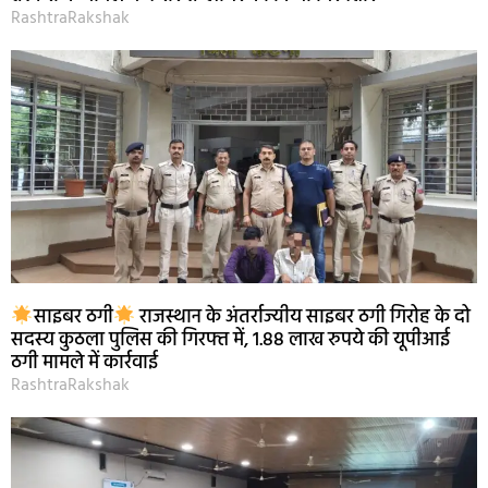
RashtraRakshak
साइबर ठगी
राजस्थान के अंतर्राज्यीय साइबर ठगी गिरोह के दो
सदस्य कुठला पुलिस की गिरफ्त में, 1.88 लाख रुपये की यूपीआई
ठगी मामले में कार्रवाई
RashtraRakshak