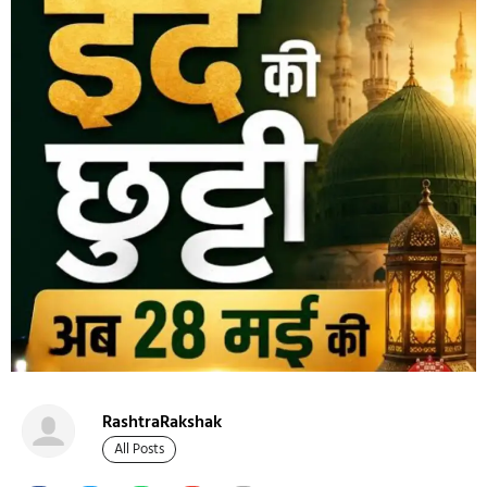
RashtraRakshak
All Posts