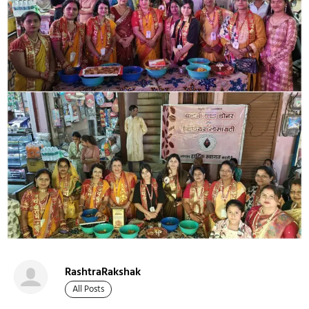
RashtraRakshak
All Posts