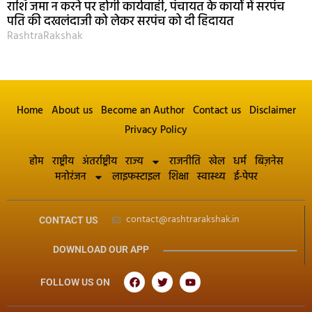
राशि जमा न करने पर होगी कार्यवाही, पंचायत के कार्यों में सरपंच
पति की दखलंदाजी को लेकर सरपंच को दी हिदायत
RashtraRakshak
Home
About us
Become an Author
Contact us
Disclaimer
Privacy Policy
होम
राष्ट्रीय
अंतर्राष्ट्रीय
राज्य
राजनीति
खेल
धर्म
बिज़नेस
मनोरंजन
लाइफस्टाइल
शिक्षा
स्वास्थ्य
ई-पेपर
contact@rashtrarakshak.in
CONTACT US
DOWNLOAD OUR APP
FOLLOW US ON