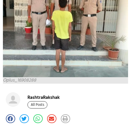
Oplus_16908288
RashtraRakshak
All Posts