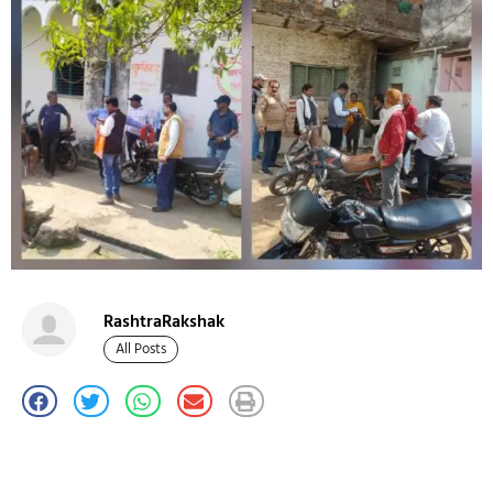
RashtraRakshak
All Posts