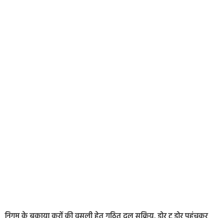
निगम के बकाया करों की वसूली हेतु गठित दल सक्रिय, डोर टू डोर पहुंचकर