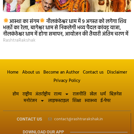
आस्था का संगम
नीलकंठेश्वर धाम में 9 अगस्त को लगेगा शिव
भक्तों का रेला, बागेश्वर धाम से निकलेगी भव्य पैदल कांवड़ यात्रा,
नीलकंठेश्वर धाम में होगा समापन, आयोजन की तैयारी अंतिम चरण में
RashtraRakshak
Home
About us
Become an Author
Contact us
Disclaimer
Privacy Policy
होम
राष्ट्रीय
अंतर्राष्ट्रीय
राज्य
राजनीति
खेल
धर्म
बिज़नेस
मनोरंजन
लाइफस्टाइल
शिक्षा
स्वास्थ्य
ई-पेपर
contact@rashtrarakshak.in
CONTACT US
DOWNLOAD OUR APP