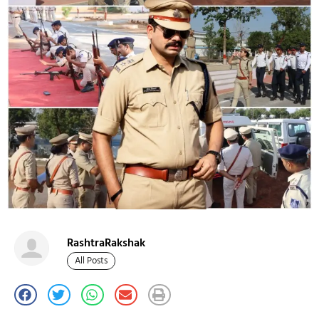
RashtraRakshak
All Posts