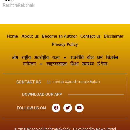
RashtraRakshak
Home
About us
Become an Author
Contact us
Disclaimer
Privacy Policy
होम
राष्ट्रीय
अंतर्राष्ट्रीय
राज्य
राजनीति
खेल
धर्म
बिज़नेस
मनोरंजन
लाइफस्टाइल
शिक्षा
स्वास्थ्य
ई-पेपर
contact@rashtrarakshak.in
CONTACT US
DOWNLOAD OUR APP
FOLLOW US ON
© 2023 Reserved RashtraRakshak | Developed by
News Portal