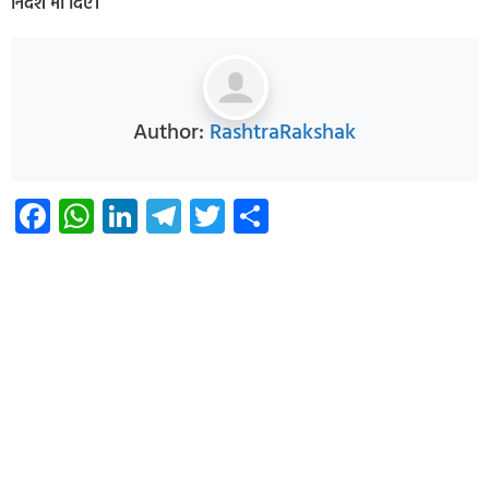
निर्देश भी दिए।
Author:
RashtraRakshak
Facebook
WhatsApp
LinkedIn
Telegram
Twitter
Share
Infoverse Academy