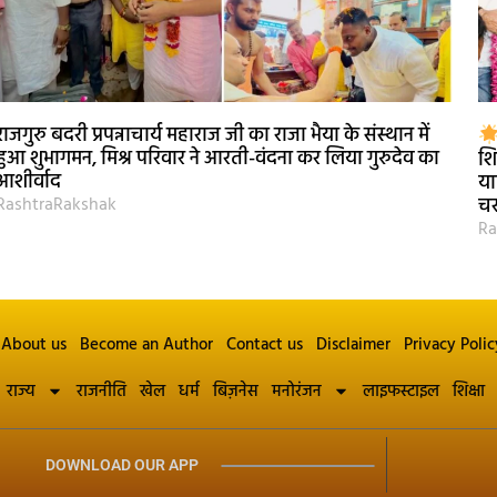
राजगुरु बदरी प्रपन्नाचार्य महाराज जी का राजा भैया के संस्थान में
हुआ शुभागमन, मिश्र परिवार ने आरती-वंदना कर लिया गुरुदेव का
शि
आशीर्वाद
या
RashtraRakshak
चर
Ra
About us
Become an Author
Contact us
Disclaimer
Privacy Polic
राज्य
राजनीति
खेल
धर्म
बिज़नेस
मनोरंजन
लाइफस्टाइल
शिक्षा
DOWNLOAD OUR APP