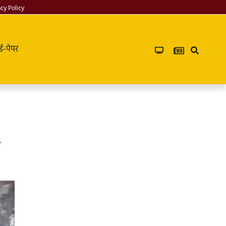
acy Policy
ई-पेपर
Infoverse
Academy