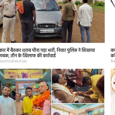
कार में बैठकर शराब पीना पड़ा भारी, निवार पुलिस ने सिखाया
कर
सबक, तीन के खिलाफ की कार्रवाई
कर
RashtraRakshak
Ra