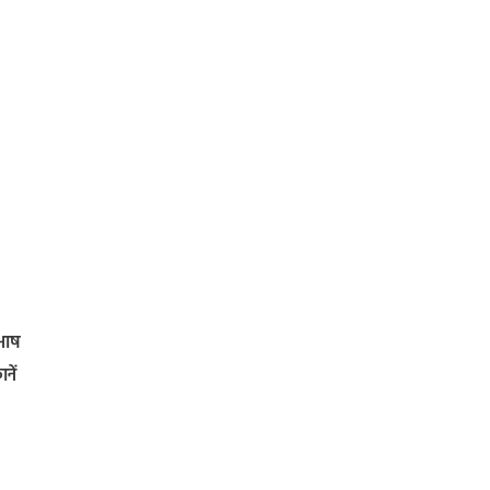
ुभाष
नें
।