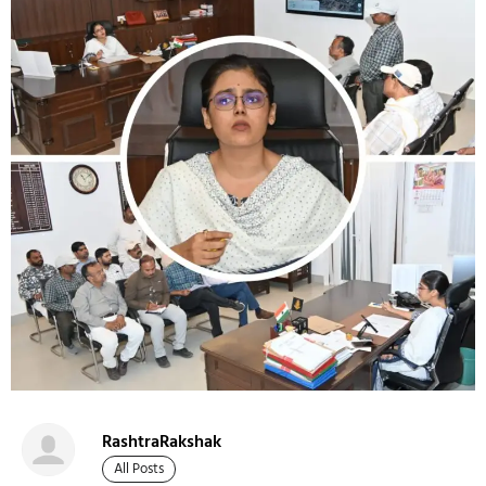
RashtraRakshak
All Posts