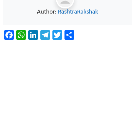
Author:
RashtraRakshak
Facebook
WhatsApp
LinkedIn
Telegram
Twitter
Share
Infoverse Academy