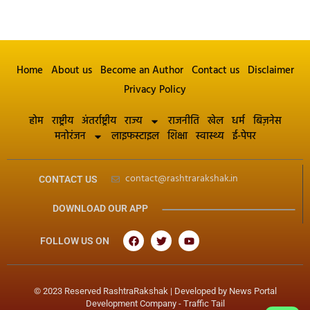
Home
About us
Become an Author
Contact us
Disclaimer
Privacy Policy
होम
राष्ट्रीय
अंतर्राष्ट्रीय
राज्य
राजनीति
खेल
धर्म
बिज़नेस
मनोरंजन
लाइफस्टाइल
शिक्षा
स्वास्थ्य
ई-पेपर
contact@rashtrarakshak.in
CONTACT US
DOWNLOAD OUR APP
FOLLOW US ON
© 2023 Reserved RashtraRakshak | Developed by
News Portal
Development Company
-
Traffic Tail