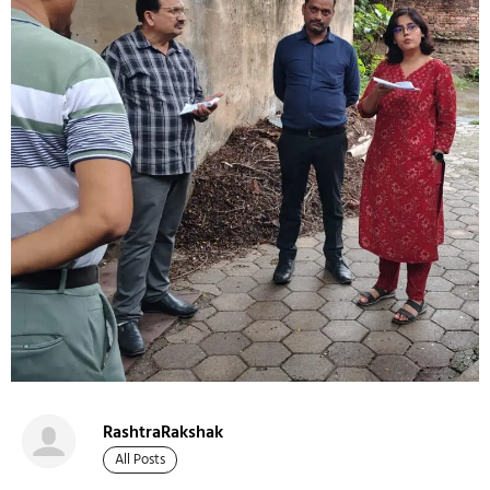
RashtraRakshak
All Posts