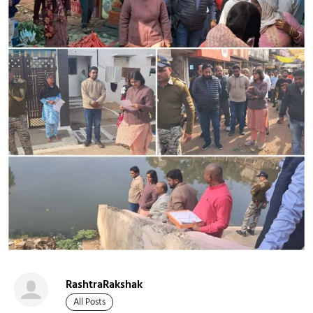
RashtraRakshak
All Posts