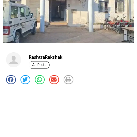
RashtraRakshak
All Posts