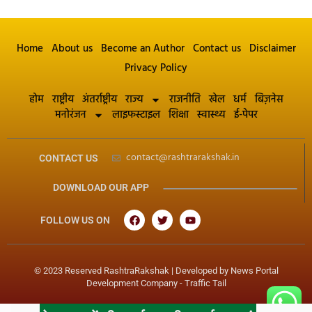
Home
About us
Become an Author
Contact us
Disclaimer
Privacy Policy
होम
राष्ट्रीय
अंतर्राष्ट्रीय
राज्य
राजनीति
खेल
धर्म
बिज़नेस
मनोरंजन
लाइफस्टाइल
शिक्षा
स्वास्थ्य
ई-पेपर
contact@rashtrarakshak.in
CONTACT US
DOWNLOAD OUR APP
FOLLOW US ON
© 2023 Reserved RashtraRakshak | Developed by
News Portal
Development Company
-
Traffic Tail