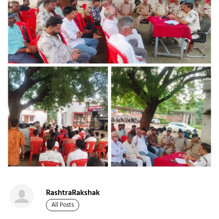
RashtraRakshak
All Posts