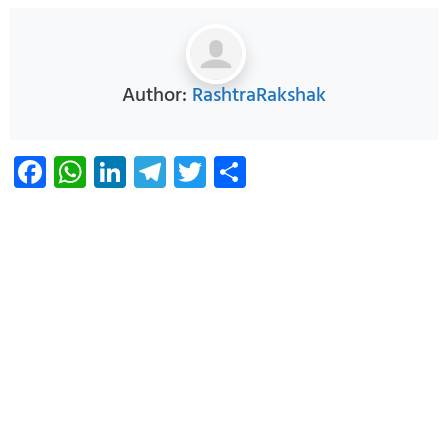
Author:
RashtraRakshak
Facebook
WhatsApp
LinkedIn
Telegram
Twitter
Share
Infoverse Academy