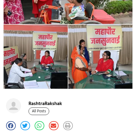
RashtraRakshak
All Posts