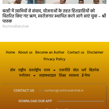
बरही में उद्यमियों से संवाद, योजनाओं के तहत हितग्राहियों को
वितरित किए गए ऋण, स्वरोजगार स्थापित करने आगे आएं युवा – श्री
पाठक
RashtraRakshak
Home
About us
Become an Author
Contact us
Disclaimer
Privacy Policy
होम
राष्ट्रीय
अंतर्राष्ट्रीय
राज्य
राजनीति
खेल
धर्म
बिज़नेस
मनोरंजन
लाइफस्टाइल
शिक्षा
स्वास्थ्य
ई-पेपर
contact@rashtrarakshak.in
CONTACT US
DOWNLOAD OUR APP