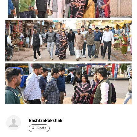
RashtraRakshak
All Posts