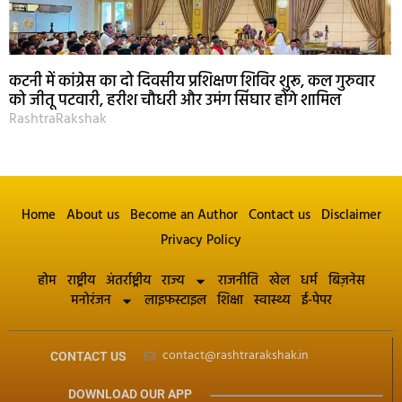
कटनी में कांग्रेस का दो दिवसीय प्रशिक्षण शिविर शुरू, कल गुरुवार
को जीतू पटवारी, हरीश चौधरी और उमंग सिंघार होंगे शामिल
RashtraRakshak
Home
About us
Become an Author
Contact us
Disclaimer
Privacy Policy
होम
राष्ट्रीय
अंतर्राष्ट्रीय
राज्य
राजनीति
खेल
धर्म
बिज़नेस
मनोरंजन
लाइफस्टाइल
शिक्षा
स्वास्थ्य
ई-पेपर
contact@rashtrarakshak.in
CONTACT US
DOWNLOAD OUR APP