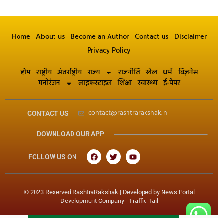
Home
About us
Become an Author
Contact us
Disclaimer
Privacy Policy
होम
राष्ट्रीय
अंतर्राष्ट्रीय
राज्य
राजनीति
खेल
धर्म
बिज़नेस
मनोरंजन
लाइफस्टाइल
शिक्षा
स्वास्थ्य
ई-पेपर
contact@rashtrarakshak.in
CONTACT US
DOWNLOAD OUR APP
FOLLOW US ON
© 2023 Reserved RashtraRakshak | Developed by
News Portal
Development Company
-
Traffic Tail