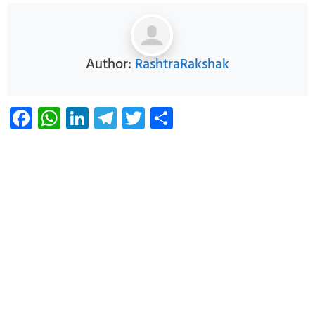
Author:
RashtraRakshak
Facebook
WhatsApp
LinkedIn
Telegram
Twitter
Share
Infoverse Academy