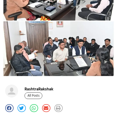
RashtraRakshak
All Posts