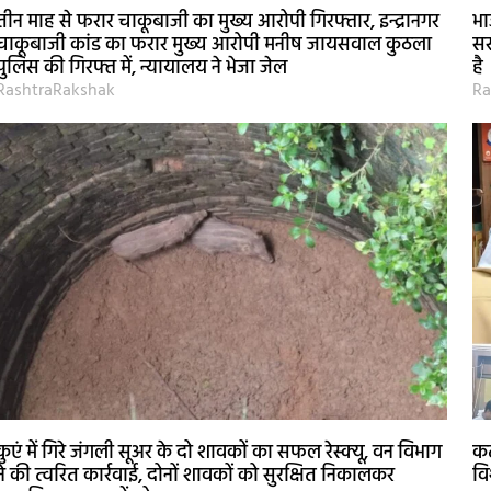
तीन माह से फरार चाकूबाजी का मुख्य आरोपी गिरफ्तार, इन्द्रानगर
भा
चाकूबाजी कांड का फरार मुख्य आरोपी मनीष जायसवाल कुठला
सर
पुलिस की गिरफ्त में, न्यायालय ने भेजा जेल
है
RashtraRakshak
Ra
कुएं में गिरे जंगली सूअर के दो शावकों का सफल रेस्क्यू, वन विभाग
कट
ने की त्वरित कार्रवाई, दोनों शावकों को सुरक्षित निकालकर
वि