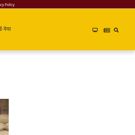
acy Policy
ई-पेपर
Infoverse
Academy