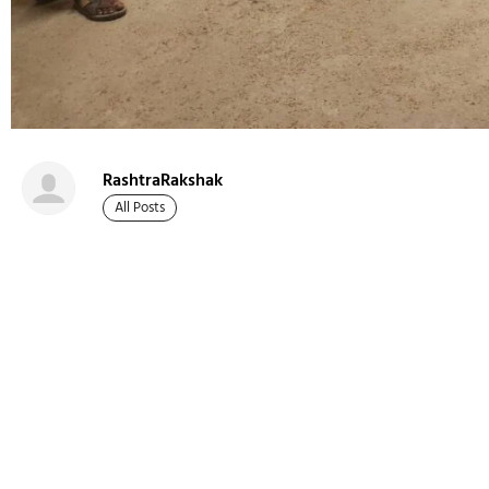
RashtraRakshak
All Posts