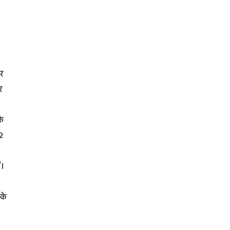
र
र
के
2
ं।
ेके