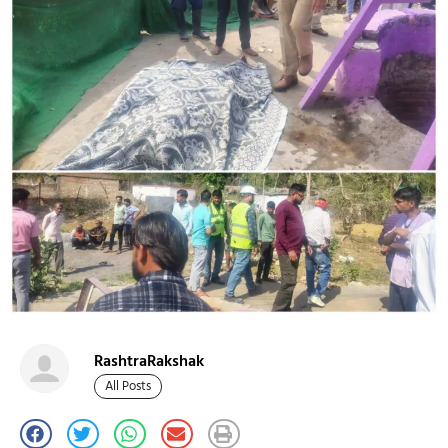
RashtraRakshak
All Posts