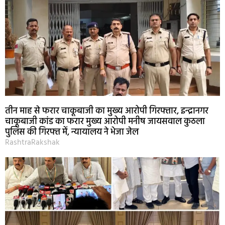
तीन माह से फरार चाकूबाजी का मुख्य आरोपी गिरफ्तार, इन्द्रानगर
चाकूबाजी कांड का फरार मुख्य आरोपी मनीष जायसवाल कुठला
पुलिस की गिरफ्त में, न्यायालय ने भेजा जेल
RashtraRakshak