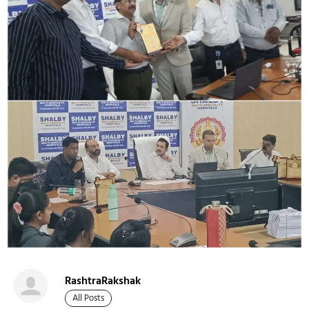
RashtraRakshak
All Posts