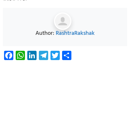
Author:
RashtraRakshak
Facebook
WhatsApp
LinkedIn
Telegram
Twitter
Share
Infoverse Academy