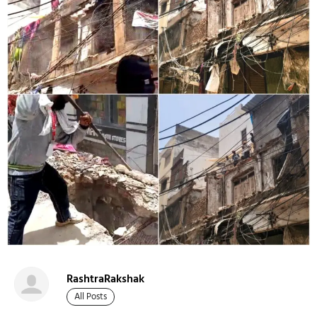
RashtraRakshak
All Posts