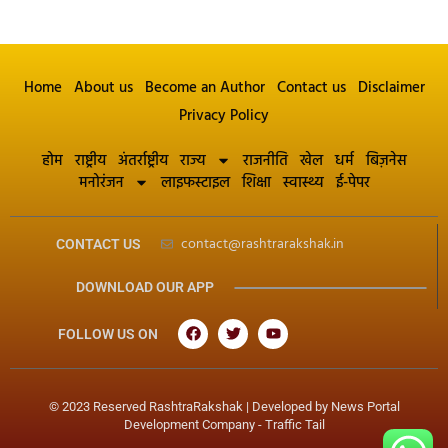
Home
About us
Become an Author
Contact us
Disclaimer
Privacy Policy
होम
राष्ट्रीय
अंतर्राष्ट्रीय
राज्य
राजनीति
खेल
धर्म
बिज़नेस
मनोरंजन
लाइफस्टाइल
शिक्षा
स्वास्थ्य
ई-पेपर
contact@rashtrarakshak.in
CONTACT US
DOWNLOAD OUR APP
FOLLOW US ON
© 2023 Reserved RashtraRakshak | Developed by
News Portal
Development Company
-
Traffic Tail