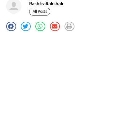
RashtraRakshak
All Posts