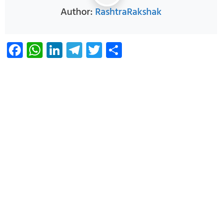
Author:
RashtraRakshak
Facebook
WhatsApp
LinkedIn
Telegram
Twitter
Share
Infoverse Academy