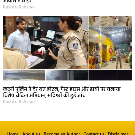
आवास में छोड़ा
RashtraRakshak
कटनी पुलिस ने देर रात होटल, गेस्ट हाउस और ढाबों पर चलाया
विशेष चेकिंग अभियान, संदिग्धों की हुई जांच
RashtraRakshak
Home
About us
Become an Author
Contact us
Disclaimer