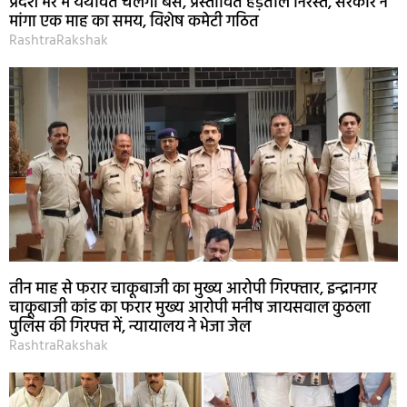
प्रदेश भर में यथावत चलेंगी बसें, प्रस्तावित हड़ताल निरस्त, सरकार ने
मांगा एक माह का समय, विशेष कमेटी गठित
RashtraRakshak
तीन माह से फरार चाकूबाजी का मुख्य आरोपी गिरफ्तार, इन्द्रानगर
चाकूबाजी कांड का फरार मुख्य आरोपी मनीष जायसवाल कुठला
पुलिस की गिरफ्त में, न्यायालय ने भेजा जेल
RashtraRakshak