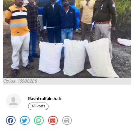
Oplus_16908288
RashtraRakshak
All Posts