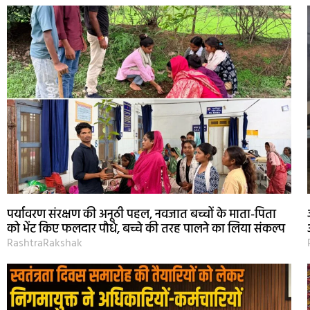
पर्यावरण संरक्षण की अनूठी पहल, नवजात बच्चों के माता-पिता
को भेंट किए फलदार पौधे, बच्चे की तरह पालने का लिया संकल्प
RashtraRakshak