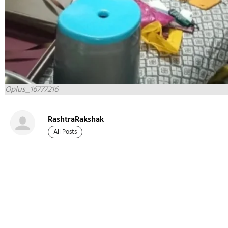
Oplus_16777216
RashtraRakshak
All Posts