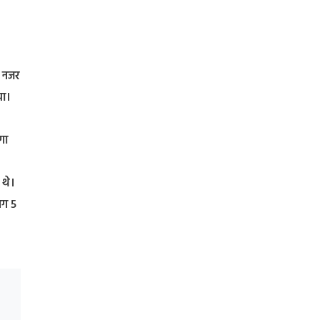
े नजर
या।
गा
 थे।
भग 5