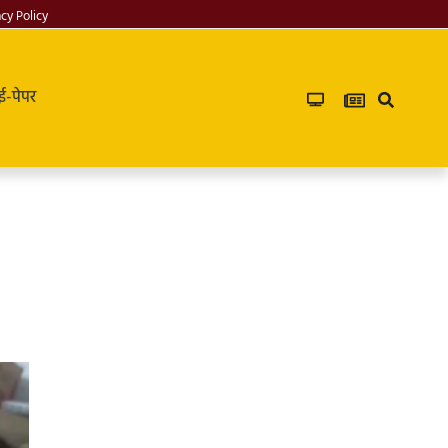
acy Policy
ई-पेपर
Infoverse
Academy